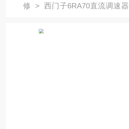
修
>
西门子6RA70直流调速
速显示代码报警F042