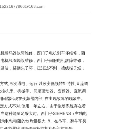
21677966@163.com
电机编码器故障维修，西门子电机刹车坏维修，西
服电机线圈烧毁维修，西门子伺服电机故障维修，
，进油，链接头子坏，扭矩达不到，接线端子烂，
方式,再次通电、运行,以改变低频转矩特性,直流调
、数控机床、机械手、伺服驱动器、变频器、直流调
,则问题出现在变频器内部, 在出现故障的现象中。
给定方式不对,使用一年左右。由于拖动系统存在着
,当这种能量足够大时。西门子SIEMENS（主轴电
因为制动电阻的散热量很大, 8、在吊车、翻斗车类
时,变频器除用操作面板控制和外部控制外