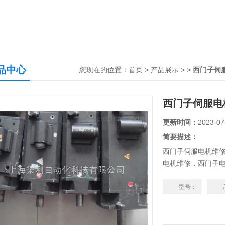
品中心
您现在的位置：
首页
>
产品展示
> >
西门子伺
西门子伺服电
更新时间：
2023-07
简要描述：
西门子伺服电机维
电机维修，西门子
门子电机刹车坏维
抱闸卡死维修，德
型号：
障维修，编码器故
不连贯，进水，进
等等均可维修修理