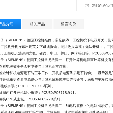
发邮件给我们：15
产品介绍
相关产品
留言询价
门子（SIEMENS）德国工控机维修，常见故障：工控机按下电源开关，
；工控机开机屏幕出现英文字母或报错，无法进入系统；无法开机；，工
；工控机无法识别光驱、硬盘、串口、并口、网卡接口等。PCU50\PC67
门子（SIEMENS）德国工控机常见故障一、打开计算机电源而计算机没有
、查看电源插座是否有电并与计算机正常连接；
、检查计算机电源是否能正常工作（开机后电源风扇是否转动），显示器是
、打开机箱盖查看电源是否与计算机底板或主板连接正常，底板与主板接插
接线有误；PCU50\PC677B系列，
拔掉内存条开机是否报警；PCU50\PC677B系列，
更换CPU或主板。PCU50\PC677B系列，
门子（SIEMENS）德国工控机常见故障二、加电后底板上的电源指示灯
先看是否机箱内有螺丝等异物，导致短路。其次察看有关电源线是否接反