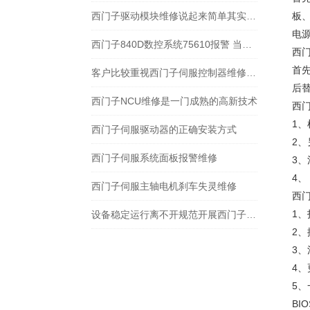
西门子驱动模块维修说起来简单其实并不简单
板、
电源
西门子840D数控系统75610报警 当前NC 启动不可能
西
首
客户比较重视西门子伺服控制器维修的实用性
后
西门子NCU维修是一门成熟的高新技术
西
1、
西门子伺服驱动器的正确安装方式
2
西门子伺服系统面板报警维修
3、
4、
西门子伺服主轴电机刹车失灵维修
西
1
设备稳定运行离不开规范开展西门子扭矩电机维修
2
3、
4
5
BI