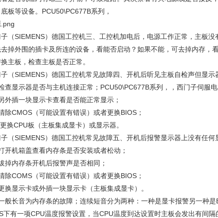
底板等设备。PCU50\PC677B系列，
.png
门子（SIEMENS）德国工控机三、工控机加电后，电源工作正常，主板没
先去掉外围的插卡及所连的设备，看能否启动？如果不能，可去掉内存，看是
替换主板，检查主板是否正常。
门子（SIEMENS）德国工控机常见故障四、开机后听见主板自检声但显
检查显示器是否与主机连接正常；PCU50\PC677B系列，，西门子伺服
、另外插一块显示卡查看是否能正常显示；
清除CMOS（可能设置有错误）或者更换BIOS；
 更换CPU板（主板集成显卡）或显示器。
门子（SIEMENS）德国工控机常见故障五、开机后报警显示器上没有任何
、打开机箱盖查看内存条是否安装或者松动；
、拔掉内存条开机后报警声是否相同；
清除COMS（可能设置有错误）或者更换BIOS；
、更换显示卡或外插一块显示卡（主板集成显卡）。
、一般长音为内存条的故障；连续短音分为两种：一种是显卡报警另一种是B
OS下有一项CPU温度报警设置，当CPU温度到达设置时主板会发出有间