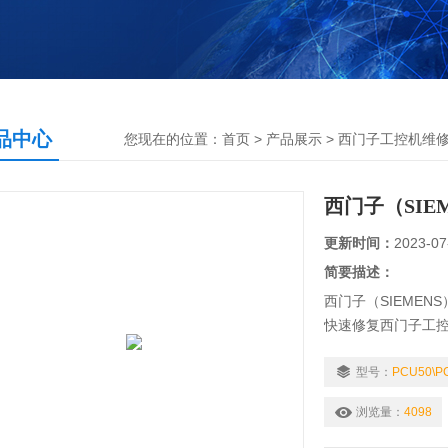
品中心
您现在的位置：
首页
>
产品展示
>
西门子工控机维
西门子（SIE
更新时间：
2023-07
简要描述：
西门子（SIEME
快速修复西门子工
维修， 黑屏维修，
维修，进不了系统
型号：
PCU50\
修，工控机主板坏
浏览量：
4098
工控机显卡维修，西