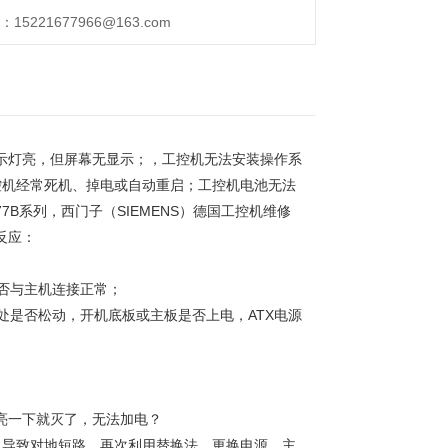
221677966@163.com
指示灯亮，但屏幕无显示；，工控机无法安装操作系
控机经常死机、掉电或自动重启；工控机电池无法
7B系列，西门子（SIEMENS）德国工控机维修
反应：
否与主机连接正常；
处是否松动，开机底板或主板是否上电，ATX电源
，亮一下就灭了，无法加电？
，导致对地短路。再次利用替换法，更换电源、主