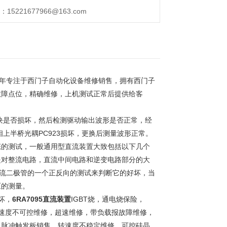
221677966@163.com
0年专注于西门子自动化设备维修销售，拥有西门子
故障点位，精确维修，上机测试正常后提供给客
块是否损坏，然后检测驱动输出波形是否正常，经
上半桥光耦PC923损坏，更换后测量波形正常。
态的测试，一般通用型直流装置大致包括以下几个
试主要是对整流电路，直流中间电路和逆变电路部分的大
整流二极管的一个正反向的测试来判断它的好坏，当
压的测量。
坏，
6RA7095直流装置
IGBT烧，通电烧保险，
速度不可控维修，超速维修，带负载报故障维修，
，脉冲触发板销售，转速度不稳定维修，可控硅晶