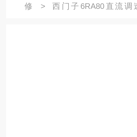
修
>
西门子6RA80直流
6RA8081调速器报警F60105维