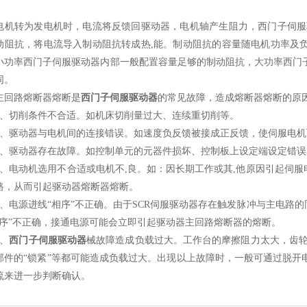
转为发电机时，电流将反馈回驱动器，电机轴产生阻力，西门子伺服驱
动阻抗，将电流导入制动阻抗转成热,能。制动阻抗的容量随电机功率及
小功率西门子伺服驱动器内部一般配置容量足够的制动阻抗，大功率西门
同。
路熔断器熔断是
西门子伺服驱动器
的常见故障，造成熔断器熔断的原
切削条件不合适。如机床切削量过大、连续重切削等。
驱动器与电机间的连接错误。如速度负反馈被接成正反馈，使伺服电机
驱动器存在故障。如控制单元的元器件损坏、控制板上设定端设定错误
电动机选用不合适或电机不,良。如：因长期工作或其,他原因引起伺服电
路，从而引起驱动器熔断器熔断。
电源进线“相序”不正确。由于SCR伺服驱动器存在触发脉冲与主电路的
相序”不正确，接通电源可能会立即引起驱动器主回路熔断器的熔断。
、
西门子伺服驱动器
械故障造成负载过大。工作台的摩擦阻力太大，齿轮
部件的“锁紧”等都可能造成负载过大。出现以上故障时，一般可通过脱开
流来进一步判断确认。