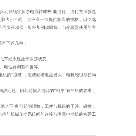
动器须将多余电流转成热,能消耗，消耗方法就是
负载大小不同，供应商一般提供相应的规格，以便选
子伺服驱动器一般外加制动阻抗，与变频器使用的方
因有下述几种：
飞车或系统处于振荡状态。
、电位器调整不当等。
机的“退磁”，造成励磁电流过大：电机绕组存在局
同步问题，因此对输入电源的“相序”有严格的要求，
啮合不,良引起的现象，工件与机床的干涉、碰撞，
电机与机械传动系统间的连接与测量电动机的实际工