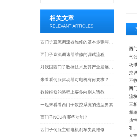
相关文章
RELEVANT ARTICLES
西门子直流调速器维修的基本步骤与技巧
西门
西门子直流调速器维修的调试流程
气
场
对我国西门子数控技术及其产业发展的基本估计
控
来看看伺服驱动器对电机有何要求？
不
西门
数控维修的路程上要多向别人请教
流
三相
一起来看看西门子数控系统的选型要素
相
西门子NCU有哪些功能？
热性
孔、
西门子伺服主轴电机刹车失灵维修
长而