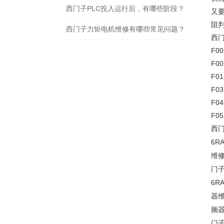
西门子PLC投入运行后，有哪些阶段？
又
阻
西门子力矩电机维修有哪些常见问题？
西
F0
F0
F0
F0
F0
F0
西
6RA
维
门
6RA
器
频
门