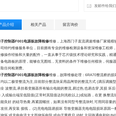
发邮件给我们：15
产品介绍
相关产品
留言询价
子控制器F001电源板故障检修
维修，上海西门子直流调速维修厂家规模
公司特约维修服务单位，目前拥有专业的维修检测设备和资深维修工程师
维修操作经验和大量的配件，一直从事于芯片级技术理论研究和实践，精通
设备电路板的原理，能够在无图纸，无资料的条件下维修任何模块，伺服
收取任何检测费。
子控制器F001电源板故障检修
维修，故障维修处理：6RA70整流桥的
块均以二极管整流为主,目前部分整流块采用晶闸管的整流方式 (调压调频
全 波整流,承担着变频器所有输出电能的整流,易过热,也易击穿,其损 
输 入或输出端呈低阻值(正常时其阻值达到兆欧以上)或短路，在更 换整
能良好 的硅导热膏,再紧固螺丝，如果没有同型号整流块时,可用同容量的
攻丝,再安装 接线， (2)充电电阻易损坏 导致变频器充电电阻损坏原因
烧坏;或充电电流太大而烧坏电阻;或由于重载启 动时,主回路通电和RUN