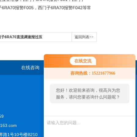
6RA70
F005
6RA70
F042
子
报警
，西门子
报警
等常
子6RA70直流调速报过压
返回列表>>
在线交流
在线咨询
联系我们
咨询热线：15221677966
您好！欢迎前来咨询，很高兴为您
服务，请问您要咨询什么问题呢？
59
163.com
路1号10号楼B210
扫一扫，关注我们