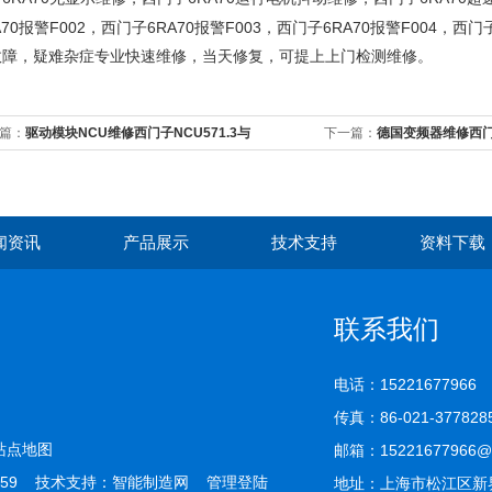
70
F002
6RA70
F003
6RA70
F004
报警
，西门子
报警
，西门子
报警
，西门
故障，疑难杂症专业快速维修，当天修复，可提上上门检测维修。
篇：
驱动模块NCU维修西门子NCU571.3与
下一篇：
德国变频器维修西门
U571.1系统维修
检修
闻资讯
产品展示
技术支持
资料下载
联系我们
电话：15221677966
传真：86-021-377828
站点地图
邮箱：15221677966@
59 技术支持：
智能制造网
管理登陆
地址：上海市松江区新界