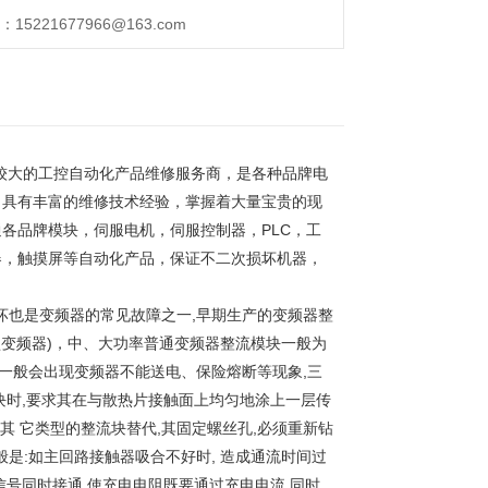
221677966@163.com
较大的工控自动化产品维修服务商，是各种品牌电
，具有丰富的维修技术经验，掌握着大量宝贵的现
各品牌模块，伺服电机，伺服控制器，PLC，工
器，触摸屏等自动化产品，保证不二次损坏机器，
损坏也是变频器的常见故障之一,早期生产的变频器整
型变频器)，中、大功率普通变频器整流模块一般为
坏后一般会出现变频器不能送电、保险熔断等现象,三
流块时,要求其在与散热片接触面上均匀地涂上一层传
其 它类型的整流块替代,其固定螺丝孔,必须重新钻
一般是:如主回路接触器吸合不好时, 造成通流时间过
信号同时接通,使充电电阻既要通过充电电流 同时