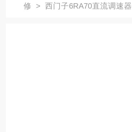
修
>
西门子6RA70直流调速
门子6RA70控制器电机速度不稳