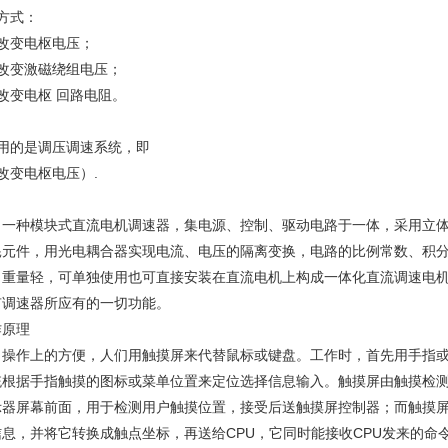
方式：
、改变电枢电压；
、改变激磁绕组电压；
改变电枢 回路电阻。
用的是调压调速系统，即
改变电枢电压）.
、一种模块式直流电机调速器，集电源、控制、驱动电路于一体，采用立
耗元件，用光电耦合器实现电流、电压的隔离变换，电路的比例常数、积分
、重量轻，可单独使用也可直接安装在直流电机上构成一体化直流调速电
有调速器所应有的一切功能。
作原理
了操作上的方便，人们用触摸屏来代替鼠标或键盘。工作时，首先用手指
统根据手指触摸的图标或菜单位置来定位选择信息输入。触摸屏由触摸检
示器屏幕前面，用于检测用户触摸位置，接受后送触摸屏控制器；而触摸
信息，并将它转换成触点坐标，再送给CPU，它同时能接收CPU发来的命