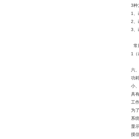
3种
1
2
3、
常
1（
六
功
小
具
工
为
系
显
摸