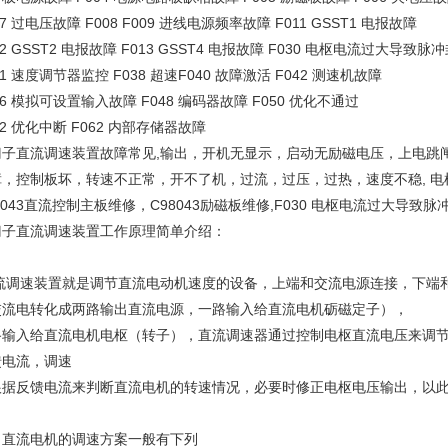
07 过电压故障 F008 F009 进线电源频率故障 F011 GSST1 电报故障
12 GSST2 电报故障 F013 GSST4 电报故障 F030 电枢电流过大导致脉
31 速度调节器监控 F038 超速F040 故障激活 F042 测速机故障
46 模拟可设置输入故障 F048 编码器故障 F050 优化不通过
52 优化中断 F062 内部存储器故障
门子直流调速装置故障常见,输出，开机无显示，启动无励磁电压，上电跳
障，控制板坏，转速不正常，开不了机，过流，过压，过热，速度不稳, 电
8043直流控制主板维修，C98043励磁板维修,F030 电枢电流过大导致
门子直流调速装置工作原理简单介绍：
流调速装置就是调节直流电动机速度的设备，上端和交流电源连接，下端
交流电转化成两路输出直流电源，一路输入给直流电机砺磁定子），
路输入给直流电机电枢（转子），直流调速器通过控制电枢直流电压来调
馈电流，调速
根据反馈电流来判断直流电机的转速情况，必要时修正电枢电压输出，以
、直流电机的调速方案一般有下列