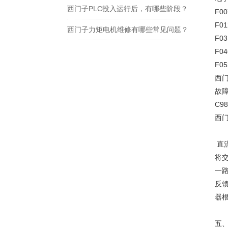
西门子PLC投入运行后，有哪些阶段？
F0
F0
西门子力矩电机维修有哪些常见问题？
F0
F0
F0
西
故
C9
西
直
将
一
反
器
五