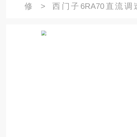
修
>
西门子6RA70直流
6RA7093调速器超速维修