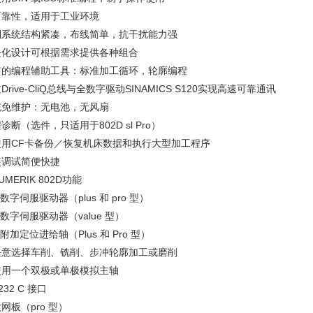
可靠性，适用于工业环境
制系统结构紧凑，布线简单，抗干扰能力强
块化设计可根据需求提供各种组合
富的编程辅助工具：标准加工循环，轮廓编程
Drive-CliQ总线与全数字驱动SINAMICS S120实现高速可靠通讯
统免维护：无电池，无风扇
诊断（选件，只适用于802D sl Pro）
使用CF卡备份／恢复机床数据和执行大型加工程序
装调试简便快捷
NUMERIK 802D功能
个数字伺服驱动器（plus 和 pro 型）
个数字伺服驱动器（value 型）
个附加定位进给轴（Plus 和 Pro 型）
任意选择车削、铣削、步冲轮廓加工或磨削
使用一个双极或单极模拟主轴
 232 C 接口
网板（pro 型）