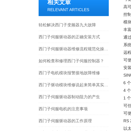
相关文章
高
RELEVANT ARTICLES
控
模
轻松解决西门子变频器九大故障
丰
西门子伺服驱动器的正确安装方式
通过
系
西门子伺服驱动器维修流程规范化操作指南
远程
可
如何检查和修理西门子伺服控制器？
安
西门子电机模块报警接地故障维修
SI
6 
西门子驱动模块维修说起来简单其实并不简单
4 
西门子伺服驱动器制动阻力的产生
1 
可
西门子伺服电机的注意事项
可
西门子伺服驱动器的工作原理
RS
以太