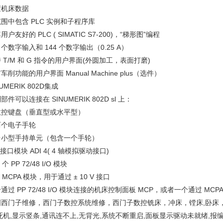
置机床数据
围中包含 PLC 实例和子程序库
用户友好的 PLC ( SIMATIC S7-200)，“梯形图”编程
6 个数字输入和 144 个数字输出（0.25 A）
 T/M 和 G 指令的用户界面(外圆加工，表面打磨)
车削功能的用户界面 Manual Machine plus（选件）
NUMERIK 802D集成
部件可以连接在 SINUMERIK 802D sl 上：
数控键盘（垂直型或水平型）
两个电子手轮
台小型手持单元（包含一个手轮）
个接口模块 ADI 4( 4 轴模拟驱动接口)
 个 PP 72/48 I/O 模块
个 MCPA 模块，用于通过 ± 10 V 接口
通过 PP 72/48 I/O 模块连接的机床控制面板 MCP，或者一个通过 MCPA
国西门子维修，西门子数控系统维修，西门子数控铣床，冲床，镗床,卧床，
死机,显示竖条,通讯连不上,无背光,系统不断重启,面板显示驱动未就绪,报