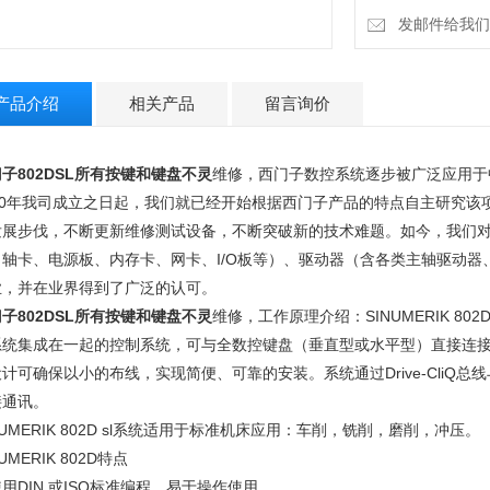
发邮件给我们：15
产品介绍
相关产品
留言询价
子802DSL所有按键和键盘不灵
维修，西门子数控系统逐步被广泛应用于
000年我司成立之日起，我们就已经开始根据西门子产品的特点自主研究
发展步伐，不断更新维修测试设备，不断突破新的技术难题。如今，我们对
、轴卡、电源板、内存卡、网卡、I/O板等）、驱动器（含各类主轴驱动
业，并在业界得到了广泛的认可。
子802DSL所有按键和键盘不灵
维修，工作原理介绍：SINUMERIK 802D
统集成在一起的控制系统，可与全数控键盘（垂直型或水平型）直接连接，通过
计可确保以小的布线，实现简便、可靠的安装。系统通过Drive-CliQ总线与
接通讯。
NUMERIK 802D sl系统适用于标准机床应用：车削，铣削，磨削，冲压。
NUMERIK 802D特点
用DIN 或ISO标准编程，易于操作使用