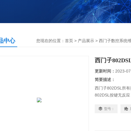
品中心
您现在的位置：
首页
>
产品展示
>
西门子数控系统
西门子802D
更新时间：
2023-07
简要描述：
西门子802DSL
802DSL按键无
科技有限公司，你
伺服驱动器的，触摸
型号：
的维修经验，对所维
们都有*的参数备份