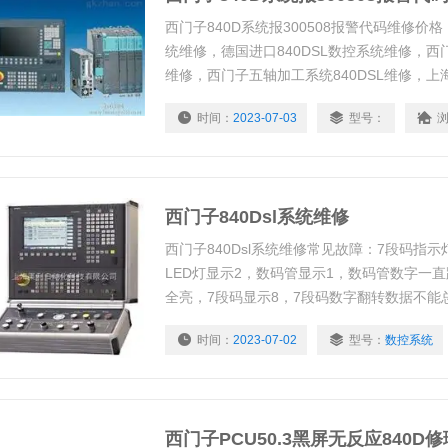
西门子840D系统报300508报警代码维修价格
统维修，德国进口840DSL数控系统维修，西门
维修，西门子五轴加工系统840DSL维修，上海
西门子数控机床840DSL维修，*的维修技术
时间：
2023-07-03
型号：
效的维修速度质量，是让客户选择我们的优质
西门子840Dsl系统维修
西门子840Dsl系统维修常见故障：7段码指
LED灯显示2，数码管显示1，数码管数字一直
全亮，7段码显示8，7段码数字翻转数据不能
A025，840D床子NCU显示1，西门子NC
时间：
2023-07-02
型号：
数控系统
障，数据不能保持，接口故障，与PLC链接不
西门子PCU50.3黑屏无反应840D