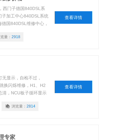
，西门子德国840DSL系
子加工中心840DSL系统
查看详情
德国840DSL维修中心，
团队，专业的检测设备，高
浏览量：
2918
条件。
示灯无显示，自检不过，
跳换闪烁维修，H1、H2
查看详情
总清，NCU板子循环显示
U板子故障码3，电池、风扇故
浏览量：
2814
上，NCU与机床无法、
修理专家