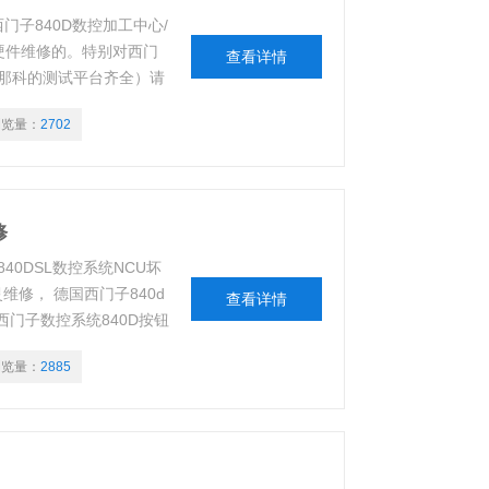
西门子840D数控加工中心/
硬件维修的。特别对西门
查看详情
那科的测试平台齐全）请
浏览量：
2702
修
40DSL数控系统NCU坏
维修， 德国西门子840d
查看详情
西门子数控系统840D按钮
子840D数控系统OP012
浏览量：
2885
，西门子840D数控系统坏