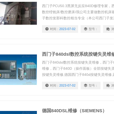
西门子PCU50.3黑屏无反应840D修理专家，
数控镗铣床/数控磨床/我公司主要做数控机床
子数控发那科数控相当专业（本公司西门子发
您有这方面需要时多多关照
时间：
2023-07-02
型号：
西门子840dsl数控系统按键失灵维
西门子840dsl数控系统按键失灵维修，西门子8
维修，西门子840D（操作面板）全部按键失灵
按键失灵维修,德国西门子840d按键失灵维修,
坏维修,西门子加工中心840D按键坏维修，西门
时间：
2023-07-02
型号：
面板全部按键失灵维修_840D进不了程序维修
德国840DSL维修（SIEMENS）