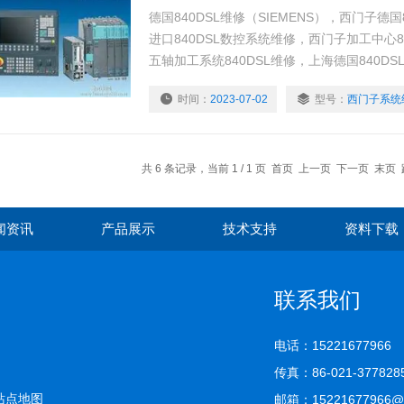
德国840DSL维修（SIEMENS），西门子德国
进口840DSL数控系统维修，西门子加工中心8
五轴加工系统840DSL维修，上海德国840D
床840DSL维修，*的维修技术团队，专业的
时间：
2023-07-02
型号：
西门子系统
质量，是让客户选择我们的优质条件。
共 6 条记录，当前 1 / 1 页 首页 上一页 下一页 末页
闻资讯
产品展示
技术支持
资料下载
联系我们
电话：15221677966
传真：86-021-377828
站点地图
邮箱：15221677966@