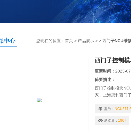
品中心
您现在的位置：
首页
>
产品展示
> >
西门子NCU维
西门子控制模块
更新时间：
2023-07
简要描述：
西门子控制模块NCU
家，上海渠利西门子专
块NCU571.5维修
模块NCU571.5
型号：
NCU571
保证维修质量，可
浏览量：
1967