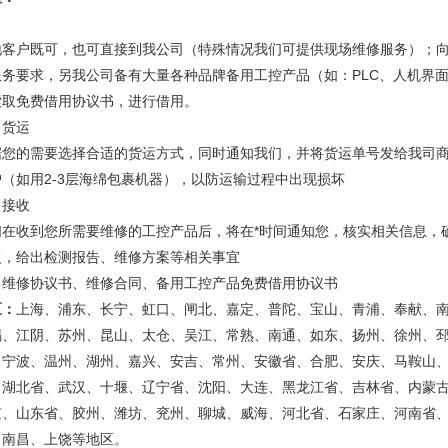
、
地客户既可，也可直接到我公司（特殊情况我们可提供现场维修服务）；
服务要求，另我公司备有大量各种品牌备用工控产品（如：PLC、人机界
索取免费借用协议书，进行借用。
、货运
据您的需要选择合适的货运方式，同时通知我们，并将货运单号发给我司
护（如用2-3层海绵包裹机器），以防运输过程中出现损坏
、接收
们在收到您所需要维修的工控产品后，将在*时间通知您，核实相关信息，
复，给出检测报告、维修方案等相关事宜
、维修协议书、维修合同、备用工控产品免费借用协议书
区：
上海、浦东、长宁、虹口、闸北、嘉定、普陀、宝山、青浦、奉献、
锡、江阴、苏州、昆山、太仓、吴江、常熟、南通、如东、扬州、徐州、
、宁波、温州、湖州、嘉兴、安吉、常州、安徽省、合肥、安庆、马鞍山
、湖北省、武汉、十堰、辽宁省、沈阳、大连、黑龙江省、吉林省、内蒙
京、山东省、胶州、潍坊、兖州、聊城、威海、河北省、石家庄、河南省
、南昌、上饶等地区。