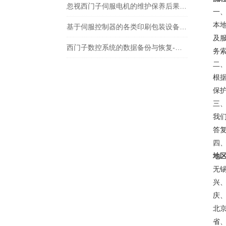
忽视西门子伺服电机的维护保养后果很严重
一
本
基于伺服控制器的各类印刷包装设备电气部分解决方案
及
西门子数控系统的数据备份与恢复-西门子数控维修
务
二
根
保
三
我
答
四
地
无
兴
庆
北
省