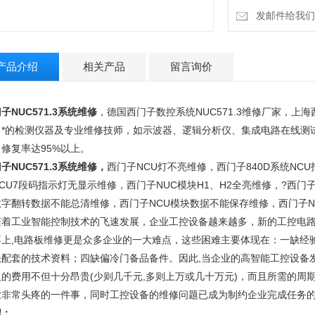
发邮件给我们：15
产品介绍
相关产品
留言询价
子NUC571.3系统维修
，德国西门子数控系统NUC571.3维修厂家，上海
、*的检测仪器及专业维修技师，如示波器、逻辑分析仪、集成电路在线测
修复率达95%以上。
子NUC571.3系统维修
，
西门子NCU灯不亮维修，西门子840D系统NC
CU7段码指示灯无显示维修，西门子NUC模块H1、H2全亮维修，?西门子
数字翻转数据不能总清维修，西门子NCU模块数据不能保存维修，西门子N
随着工业智能控制技术的飞速发展，企业工控设备越来越多，新的工控电路
不上,电路板维修更是众多企业的一大难点，这些困难主要体现在：一缺经
缺配套的技术资料；四缺偏冷门备品备件。因此,当企业的高智能工控设备
板的费用不但十分昂贵(少则几千元,多则上万或几十万元)，而且所需的周
业非常头疼的一件事，同时工控设备的维修问题已成为制约企业完成任务
程：