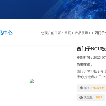
品中心
您现在的位置：
首页
>
产品展示
> >
西门子
西门子NCU
更新时间：
2023-07
简要描述：
西门子NCU板子修
床/数控镗床/加工中
维修，我公司主要
控相当专业（本公
型号：
NCU主板
时多多关照。
浏览量：
3037