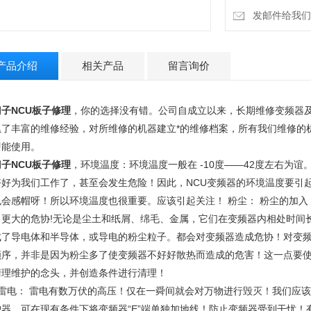
发邮件给我们：15
产品介绍
相关产品
留言询价
子NCU板子修理
，你的选择没有错。公司自成立以来，长期维修变频器及
累了丰富的维修经验，对所维修的机器建立*的维修档案，所有我们维修的
即能使用。
子NCU板子修理
，环境温度：环境温度一般在 -10度——42度左右为
好好为我们工作了，甚至会发生危险！因此，NCU变频器的环境温度要引
也会感帽呀！所以环境温度也很重要。应该引起关注！ 粉尘： 粉尘的加
了更大的危协!无论是尘土和纸屑、绵毛、金属，它们在变频器内相处时间
成了导电体和半导体，或导电的粉尘粒子。都会对变频器造成危协！对变
顺序，并非是因为粉尘多了使变频器不好好散热而造成的危害！这一点要
清理维护的念头，并创造条件进行清理！
、雷电： 雷电有数万伏的高压！仅在一舜间就会对万物进行毁灭！我们应
护器，可在现有条件下将变频器“E”端单独加地线！防止变频器受到干忧