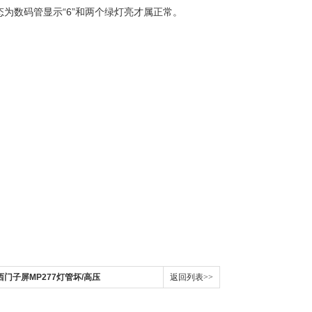
常状态为数码管显示“6”和两个绿灯亮才属正常。
西门子屏MP277灯管坏/高压
返回列表>>