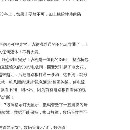
的设备上，如果非要放不可，加上橡胶性质的防
路信号变得异常。该轮流导通的不轮流导通了，上
入任何液体！不得大意。
静态测量完好！该机是一体化的IGBT。整流桥包
T的直流输入的530V电极间，因受潮引起了电火花，
，越来越近，后把电路板打通一条沟，这条沟，就形
花就一帆风顺的通过“绿色通道”相互沟通，使电流
本就看不到、测不出。因为前有电路板挡着你的视
乃难断！
常见故障：7段码指示灯无显示，数码管数字一直跳换闪烁
风扇故障，数据不能保持，接口故障，数码管数字不
码管显示“3”，数码管显示“8”，数码管