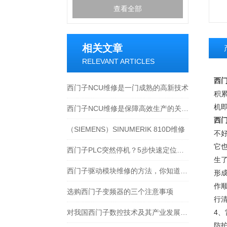
查看全部
相关文章
RELEVANT ARTICLES
西门
西门子NCU维修是一门成熟的高新技术
积
机
西门子NCU维修是保障高效生产的关键支持
西门
（SIEMENS）SINUMERIK 810D维修
不
它
西门子PLC突然停机？5步快速定位CPU、电源或通信故障
生
西门子驱动模块维修的方法，你知道吗？
形
作
选购西门子变频器的三个注意事项
行
对我国西门子数控技术及其产业发展的基本估计
4
防