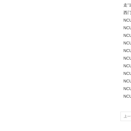
走“
西门
NCU
NCU
NCU
NCU
NCU
NCU
NCU
NCU
NCU
NCU
NCU
上一
障