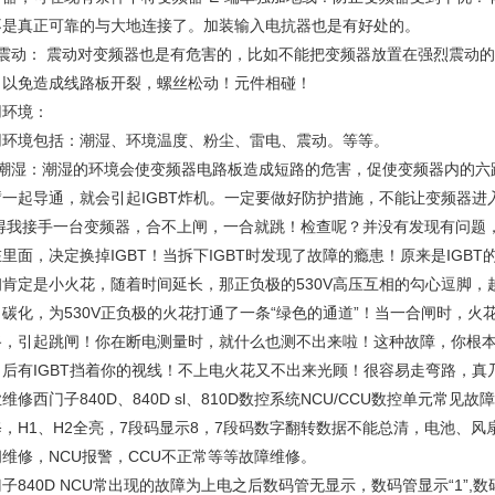
不是真正可靠的与大地连接了。加装输入电抗器也是有好处的。
、震动： 震动对变频器也是有危害的，比如不能把变频器放置在强烈震动
，以免造成线路板开裂，螺丝松动！元件相碰！
用环境：
用环境包括：潮湿、环境温度、粉尘、雷电、震动。等等。
、潮湿：潮湿的环境会使变频器电路板造成短路的危害，促使变频器内的六
臂一起导通，就会引起IGBT炸机。一定要做好防护措施，不能让变频器进
得我接手一台变频器，合不上闸，一合就跳！检查呢？并没有发现有问题，
里面，决定换掉IGBT！当拆下IGBT时发现了故障的瘾患！原来是IGB
初肯定是小火花，随着时间延长，那正负极的530V高压互相的勾心逗脚
碳化，为530V正负极的火花打通了一条“绿色的通道”！当一合闸时，火
路，引起跳闸！你在断电测量时，就什么也测不出来啦！这种故障，你根
，后有IGBT挡着你的视线！不上电火花又不出来光顾！很容易走弯路，真
维修西门子840D、840D sl、810D数控系统NCU/CCU数控单元
修，H1、H2全亮，7段码显示8，7段码数字翻转数据不能总清，电池、
维修，NCU报警，CCU不正常等等故障维修。
子840D NCU常出现的故障为上电之后数码管无显示，数码管显示“1”,数