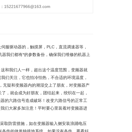
221677966@163.com
伺服驱动器的，触摸屏，PLC，直流调速器等，
机器我们都有*的参数备份，确保我们维修的机器上
谊。这和我们人一样，超出这个温度范围，变频器就
起我们关注，它也怕冷怕热，不合适的环境温度，
入，无疑和变频器内的潮湿交上了朋友，对变频器产
长了，就会成为好朋友，团结起来，绞织在一起，
频器的六路信号造成破坏！改变六路信号的正常工
使我们大家多加注意！平时要心里装着对变频器进
该采取防雷措施，如在变频器输入侧安装浪踊电压
！有条件的做单独接地系统，如果没有条件，要看好