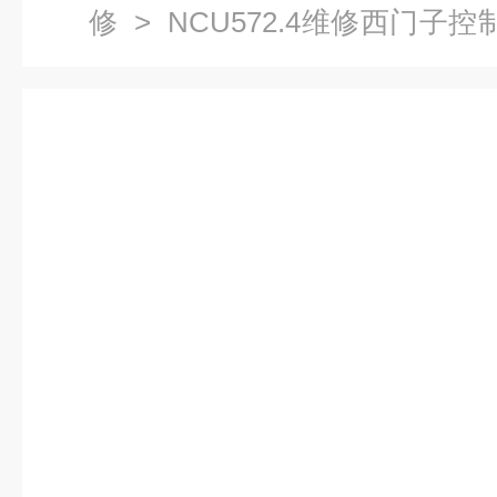
修
> NCU572.4维修西门子控
理厂家